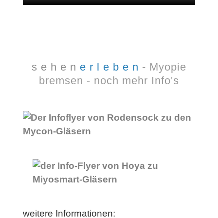
s e h e n
e r l e b e n
- Myopie
bremsen -
noch mehr Info's
weitere Informationen: