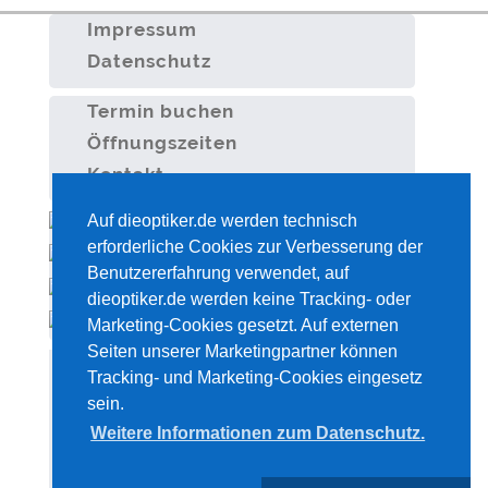
Impressum
Datenschutz
Termin buchen
Öffnungszeiten
Kontakt
Auf dieoptiker.de werden technisch
erforderliche Cookies zur Verbesserung der
Benutzererfahrung verwendet, auf
dieoptiker.de werden keine Tracking- oder
Marketing-Cookies gesetzt. Auf externen
Seiten unserer Marketingpartner können
(c) Frank Bartel 2021
Tracking- und Marketing-Cookies eingesetz
sein.
Diese Seiten sind mit
WBCE
erstellt
Thx Ruud Eisinga, Florian
Weitere Informationen zum Datenschutz.
worden.
Meerwinck, Peter Lucci