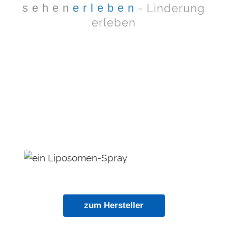
s e h e n
e r l e b e n
- Linderung
erleben
zum Hersteller