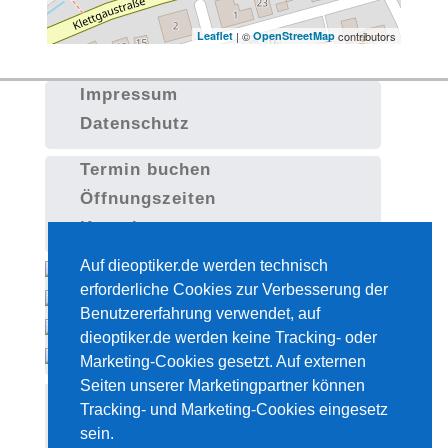
Leaflet
| ©
OpenStreetMap
contributors
Impressum
Datenschutz
Termin buchen
Öffnungszeiten
Kontakt
Auf dieoptiker.de werden technisch
erforderliche Cookies zur Verbesserung der
Benutzererfahrung verwendet, auf
dieoptiker.de werden keine Tracking- oder
Marketing-Cookies gesetzt. Auf externen
Seiten unserer Marketingpartner können
(c) Frank Bartel 2021
Tracking- und Marketing-Cookies eingesetz
sein.
Diese Seiten sind mit
WBCE
erstellt